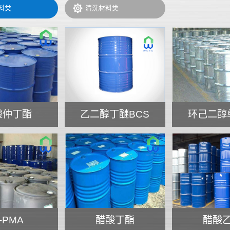
料类
清洗材料类
酸仲丁酯
乙二醇丁醚BCS
环己二醇
-PMA
醋酸丁酯
醋酸