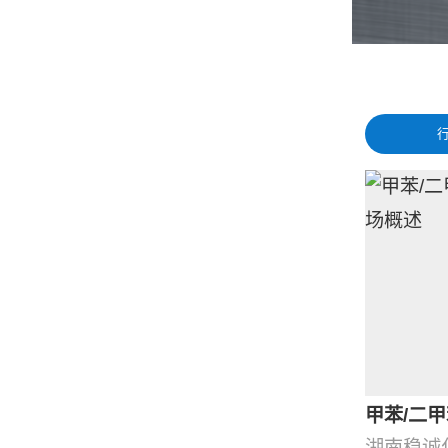
甲苯/二甲
湖南稳诚