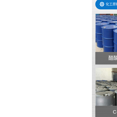
化工原
醋
C