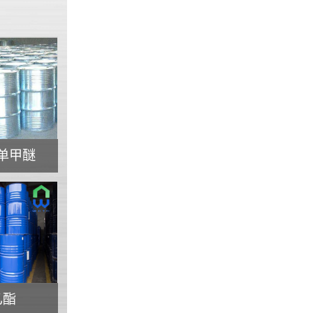
单甲醚
乙酯