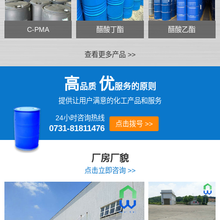
C-PMA
醋酸丁酯
醋酸乙酯
查看更多产品 >>
高
优
品质
服务的原则
提供让用户满意的化工产品和服务
24小时咨询热线
点击拨号 >>
0731-81811476
厂房厂貌
点击立即咨询 >>