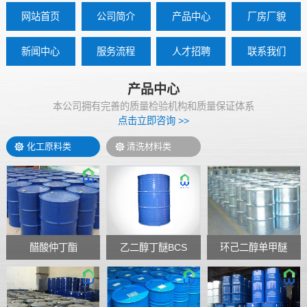
网站首页
公司简介
产品中心
厂房厂貌
新闻中心
服务流程
人才招聘
联系我们
产品中心
本公司拥有完善的质量检验机构和质量保证体系
点击立即咨询 >>
化工原料类
清洗材料类
醋酸仲丁酯
乙二醇丁醚BCS
环己二醇单甲醚