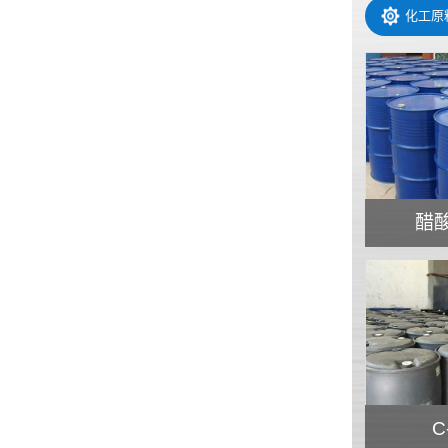
化工原
醋
C