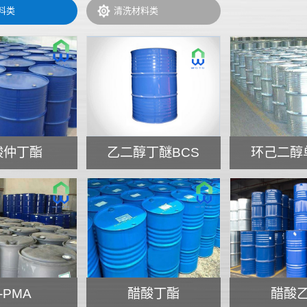
料类
清洗材料类
酸仲丁酯
乙二醇丁醚BCS
环己二醇
-PMA
醋酸丁酯
醋酸