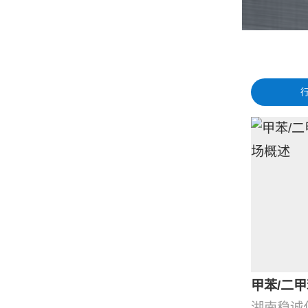
甲苯/二甲
湖南稳诚