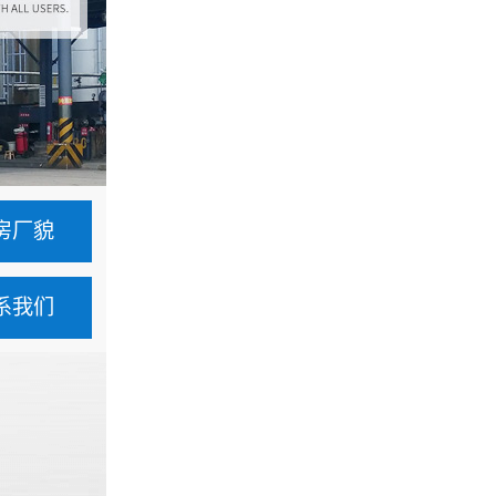
房厂貌
系我们