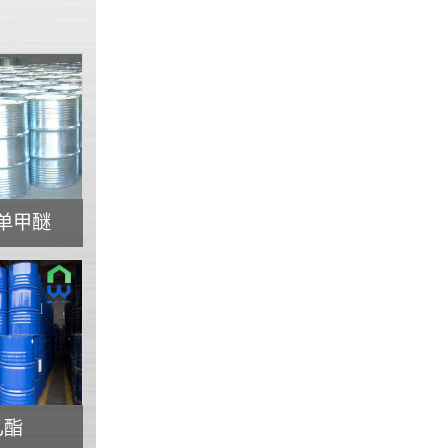
单甲醚
乙酯