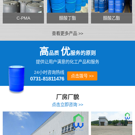
C-PMA
醋酸丁酯
醋酸乙酯
查看更多产品 >>
高
优
品质
服务的原则
提供让用户满意的化工产品和服务
24小时咨询热线
点击拨号 >>
0731-81811476
厂房厂貌
点击立即咨询 >>