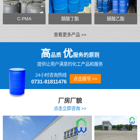
C-PMA
醋酸丁酯
醋酸乙酯
查看更多产品 >>
高
优
品质
服务的原则
提供让用户满意的化工产品和服务
24小时咨询热线
点击拨号 >>
0731-81811476
厂房厂貌
点击立即咨询 >>