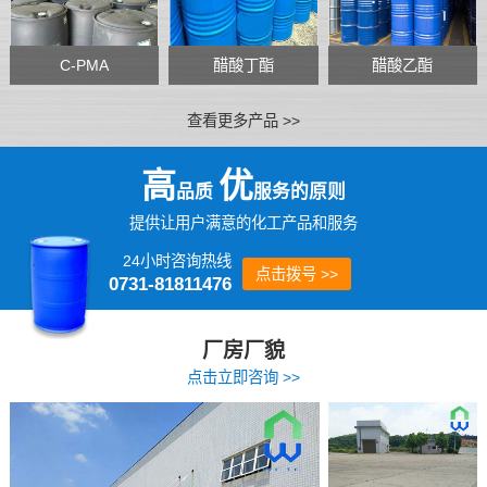
C-PMA
醋酸丁酯
醋酸乙酯
查看更多产品 >>
高
优
品质
服务的原则
提供让用户满意的化工产品和服务
24小时咨询热线
点击拨号 >>
0731-81811476
厂房厂貌
点击立即咨询 >>