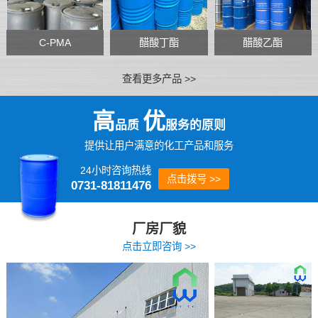
C-PMA
醋酸丁酯
醋酸乙酯
查看更多产品 >>
高
优
品质
服务的原则
提供让用户满意的化工产品和服务
24小时咨询热线
点击拨号 >>
0731-81811476
厂房厂貌
点击立即咨询 >>