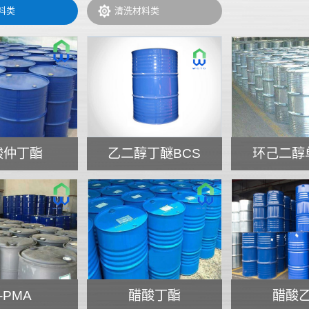
料类
清洗材料类
酸仲丁酯
乙二醇丁醚BCS
环己二醇
-PMA
醋酸丁酯
醋酸