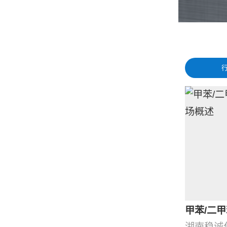
甲苯/二甲
湖南稳诚