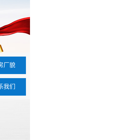
房厂貌
系我们