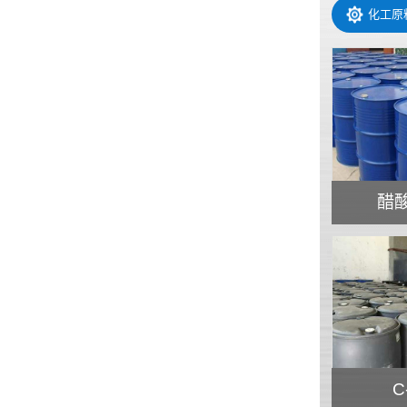
化工原
醋
C