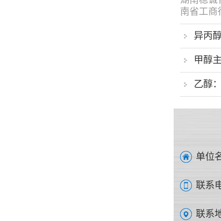
南省工商行.
异丙
甲醇
乙醇
单位名
联系电
联系地