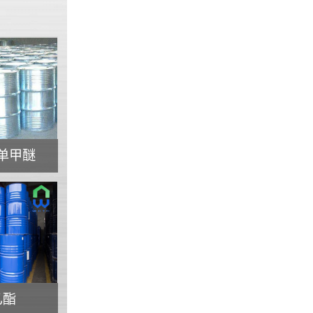
单甲醚
乙酯